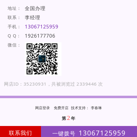
全国办理
地址：
李经理
联系：
13067125959
手机：
1926177706
Q Q：
微信：
网店ID：35230931，共被浏览过 2339446 次
网店登录
免费开店
技
术
支
持
：
李春琳
2
第
年
13067125959
联系我们
一键拨号