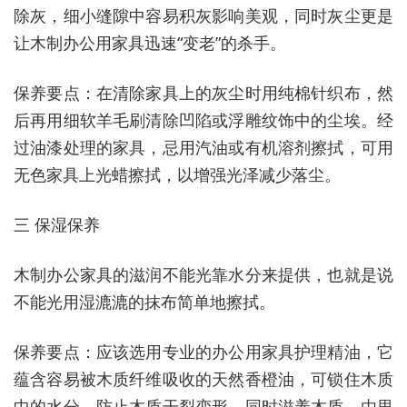
除灰，细小缝隙中容易积灰影响美观，同时灰尘更是
让木制办公用家具迅速“变老”的杀手。
保养要点：在清除家具上的灰尘时用纯棉针织布，然
后再用细软羊毛刷清除凹陷或浮雕纹饰中的尘埃。经
过油漆处理的家具，忌用汽油或有机溶剂擦拭，可用
无色家具上光蜡擦拭，以增强光泽减少落尘。
三 保湿保养
木制办公家具的滋润不能光靠水分来提供，也就是说
不能光用湿漉漉的抹布简单地擦拭。
保养要点：应该选用专业的办公用家具护理精油，它
蕴含容易被木质纤维吸收的天然香橙油，可锁住木质
中的水分，防止木质干裂变形，同时滋养木质，由里