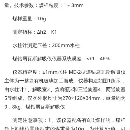
量。技术参数：煤样粒度：1～3mm
煤样重量：10g
测定指标：Δh2、K1
水柱计测定压差：200mm水柱
煤钻屑瓦斯解吸仪仪器系统误差：≤±1．46%
仪器精密度：±1mm水柱 MD-2型煤钻屑瓦斯解吸仪
主体为一整块有机玻璃加工而成。仪器构造如图1所示，
由水柱计1、解吸室2、煤样瓶3和三通旋塞4、两通旋塞
5等组成。仪器外形尺寸为270×120×34mm，重量约为
0．8kg。煤钻屑瓦斯解吸仪
测定注意事项：1、该仪器配备有8只煤样瓶，煤样
瓶上刻线位置所标志的煤重量为10g。为计算Δh值，可