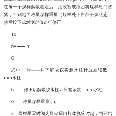
在每一个煤样解吸测定后，用胶塞或纸团将煤样瓶口塞
紧，带到地面称量煤样重量（煤样处于自然干燥状态，
然后按下式对测定值进行修正。
10
h=—— h′
G
式中： h′——井下解吸仪实测水柱计压差读数，
mm水柱
h ——修正后解吸仪水柱计压差读数，mm水柱
G——称量煤样重量，g
2、煤样暴露时间为煤钻屑自煤体脱落时起，到开始