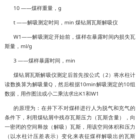
10 ——煤样重量，g
t ——解吸测定时间，min 煤钻屑瓦斯解吸仪
W1——解吸测定开始前，煤样在暴露时间内损失瓦
斯量，ml/g
3 ——煤样暴露时间，min
煤钻屑瓦斯解吸仪测定后首先按公式（2）将水柱计
读数换算为解吸量Q，然后根据10min解吸测定的10组
数据，用作图法或小二乘法求出K1和W1
的原理为：在井下不对煤样进行人为脱气和充气的
条件下，利用煤钻屑中残存瓦斯压力（瓦斯含量），向
一密闭的空间释放（解吸）瓦斯，用该空间体积和压力
（以水柱计压差表示）变化来表征煤样解吸出的瓦斯